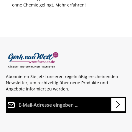
ohne Chemie gelingt. Mehr erfahren!
Abonnieren Sie jetzt unseren regelmäßig erscheinenden
Newsletter, um rechtzeitig über neue Produkte und
Angebote informiert zu werden.
E-Mail-Adresse*
Datenschutz
Anti-Roboter-Verifizierung
Die mit einem Stern (*) markierten Felder sind Pflichtfelder.
Ich habe die
Datenschutzbestimmungen
Hier klicken
zur Kenntnis