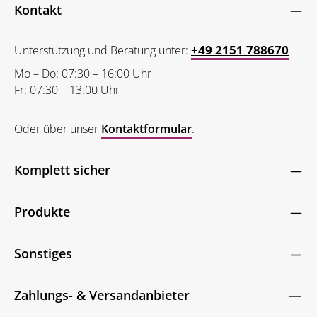
genommen und die
AGB
gelesen und bin mit ihnen
Friendly
Captcha ⇗
Kontakt
einverstanden.
*
+49 2151 788670
Unterstützung und Beratung unter:
Mo – Do: 07:30 – 16:00 Uhr
Fr: 07:30 – 13:00 Uhr
Oder über unser
Kontaktformular
.
Komplett sicher
Produkte
Sonstiges
Zahlungs- & Versandanbieter