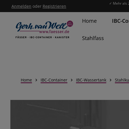
✓ Mehr als 
Anmelden
oder
Registrieren
um Hauptinhalt springen
Zur Hauptnavigation springen
Home
IBC-Co
Stahlfass
Home
IBC-Container
IBC-Wassertank
Stahlku