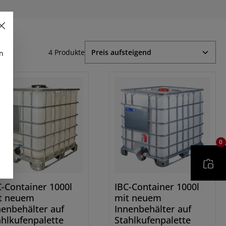
4 Produkte
n
0
C-Container 1000l
IBC-Container 1000l
t neuem
mit neuem
nenbehälter auf
Innenbehälter auf
ahlkufenpalette
Stahlkufenpalette