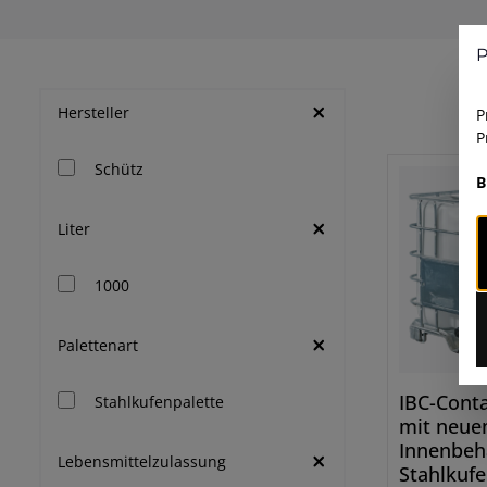
P
Hersteller
P
P
Schütz
B
Liter
1000
Palettenart
IBC-Conta
Stahlkufenpalette
mit neu
Innenbehä
Lebensmittelzulassung
Stahlkufe