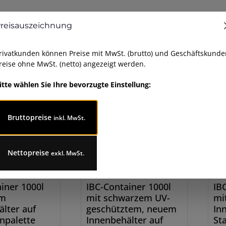
reisauszeichnung
rivatkunden können Preise mit MwSt. (brutto) und Geschäftskunde
reise ohne MwSt. (netto) angezeigt werden.
itte wählen Sie Ihre bevorzugte Einstellung:
Bruttopreise
inkl. MwSt.
Nettopreise
exkl. MwSt.
iner 1000l
IBC-Container 1000l
IB
em
mit schwarzem UV-
mi
lter auf
geschütztem, neuem
In
npalette
Innenbehälter auf
St