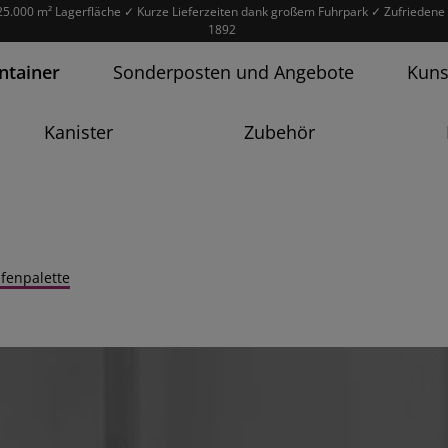
25.000 m² Lagerfläche
✓ Kurze Lieferzeiten dank großem Fuhrpark
✓ Zufriedene 
1892
ntainer
Sonderposten und Angebote
Kuns
Kanister
Zubehör
fenpalette