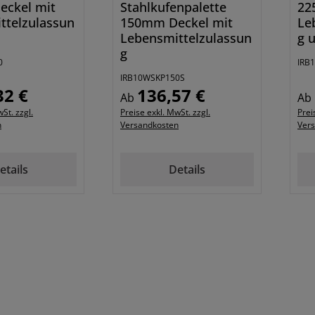
ckel mit
Stahlkufenpalette
22
ttelzulassun
150mm Deckel mit
Le
Lebensmittelzulassun
g 
g
0
IRB
IRB10WSKP150S
32 €
136,57 €
Preis:
Regulärer Preis:
Reg
Ab
Ab
St. zzgl.
Preise exkl. MwSt. zzgl.
Prei
n
Versandkosten
Ver
etails
Details