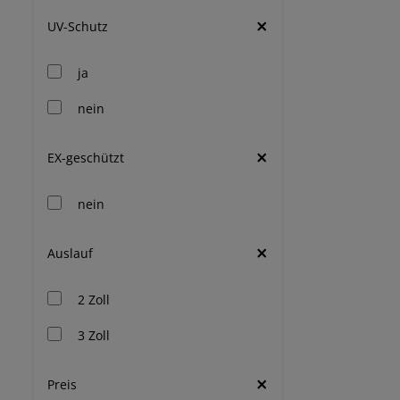
UV-Schutz
ja
nein
EX-geschützt
nein
Auslauf
2 Zoll
3 Zoll
Preis