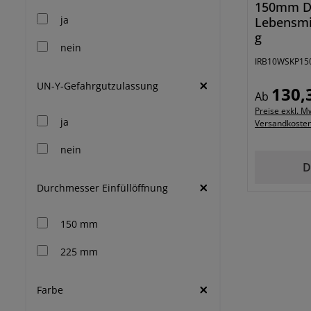
150mm De
ja
Lebensmi
g
nein
IRB10WSKP15
UN-Y-Gefahrgutzulassung
130,
Regulärer 
Ab
Preise exkl. Mw
ja
Versandkoste
nein
D
Durchmesser Einfüllöffnung
150 mm
225 mm
Farbe