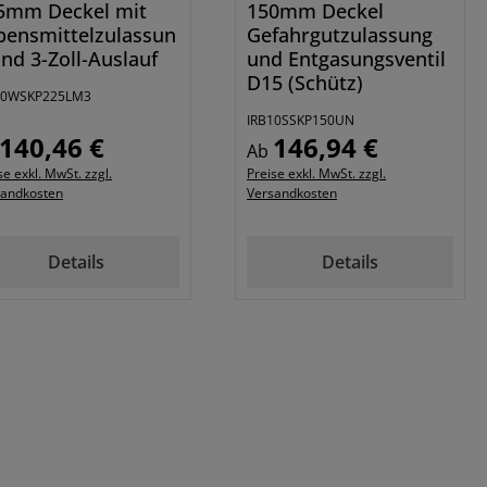
5mm Deckel mit
150mm Deckel
bensmittelzulassun
Gefahrgutzulassung
und 3-Zoll-Auslauf
und Entgasungsventil
D15 (Schütz)
10WSKP225LM3
IRB10SSKP150UN
140,46 €
146,94 €
ulärer Preis:
Regulärer Preis:
Ab
se exkl. MwSt. zzgl.
Preise exkl. MwSt. zzgl.
sandkosten
Versandkosten
Details
Details