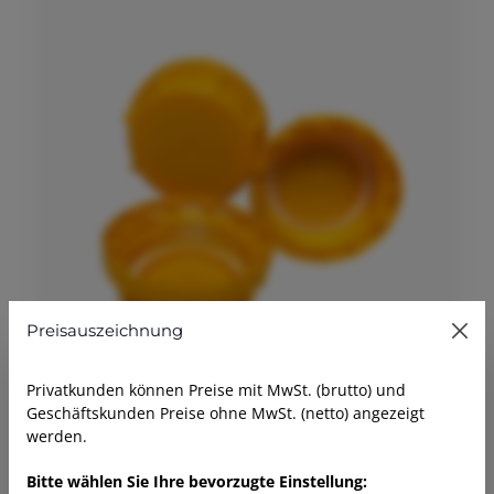
Preisauszeichnung
Privatkunden können Preise mit MwSt. (brutto) und
Geschäftskunden Preise ohne MwSt. (netto) angezeigt
Kanister-Verschluss OV51 Narzissen-Gelb
werden.
!Zulassung ausgelaufen! Mindestabnahme 700Stk!
Bitte wählen Sie Ihre bevorzugte Einstellung:
ZV51NGPE