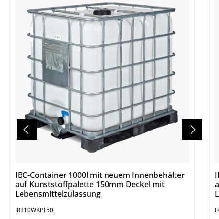
IBC-Container 1000l mit neuem Innenbehälter
I
auf Kunststoffpalette 150mm Deckel mit
a
Lebensmittelzulassung
L
IRB10WKP150
I