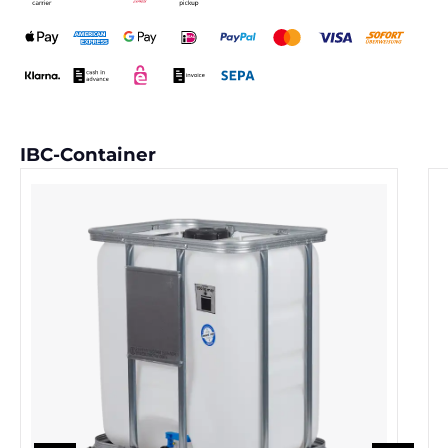
Produktgalerie überspringen
IBC-Container