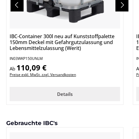
IBC-Container 300l neu auf Kunststoffpalette
I
150mm Deckel mit Gefahrgutzulassung und
1
Lebensmittelzulassung (Werit)
E
IN03WKP150UNLM
I
110,09 €
Regulärer Preis:
R
Ab
Preise exkl. MwSt. zzgl. Versandkosten
P
Details
Produktgalerie überspringen
Gebrauchte IBC's