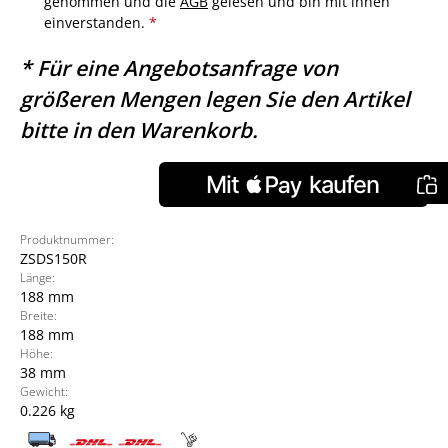
genommen und die
AGB
gelesen und bin mit ihnen
einverstanden.
*
* Für eine Angebotsanfrage von
größeren Mengen legen Sie den Artikel
bitte in den Warenkorb.
Produktnummer:
ZSDS150R
Länge:
188 mm
Breite:
188 mm
Höhe:
38 mm
Gewicht:
0.226 kg