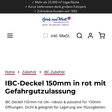
✓ Mehr als 25.000 m² Lagerfläche
Zum Hauptinhalt springen
✓ Kurze Lieferzeiten dank großem Fuhrpark
✓ Zufriedene Kunden seit 1892
War
inkl. MwSt.
Home
Zubehör
IBC-Zubehör
IBC-Deckel 150mm in rot mit
Gefahrgutzulassung
IBC-Deckel 150 mm rot UN– robust & passend für 150mm
Öffnungen. Dicht & geeignet für Lagerung von Flüssigkeiten.