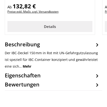
132,82 €
Regulärer Preis:
R
Ab
Preise exkl. MwSt. zzgl. Versandkosten
P
Details
Beschreibung
Der IBC-Deckel 150 mm in Rot mit UN-Gefahrgutzulassung
ist speziell für IBC-Container konzipiert und gewährleistet
eine sich…
Mehr
Eigenschaften
Bewertungen