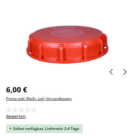
Bildergalerie überspringen
6,00 €
Preise exkl. MwSt. zzgl. Versandkosten
Durchschnittliche Bewertung von 0 von 5 Sternen
Bewerten
Sofort verfügbar, Lieferzeit: 2-4 Tage