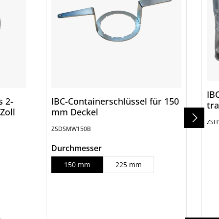
IB
 2-
IBC-Containerschlüssel für 150
tr
Zoll
mm Deckel
ZSH
ZSDSMW150B
auswählen
Durchmesser
150 mm
225 mm
n