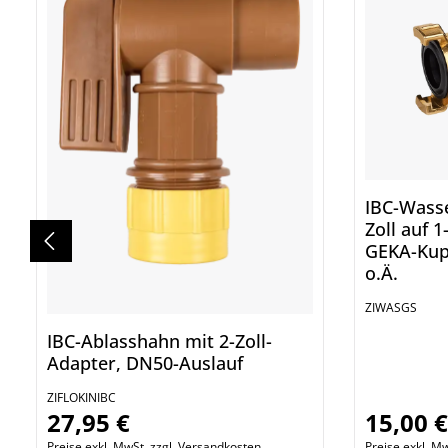
IBC-Wass
Zoll auf 1-Z
GEKA-Kup
o.Ä.
ZIWASGS
IBC-Ablasshahn mit 2-Zoll-
Adapter, DN50-Auslauf
ZIFLOKINIBC
27,95 €
15,00 
Regulärer Preis:
Regulärer P
Preise exkl. MwSt. zzgl. Versandkosten
Preise exkl. M