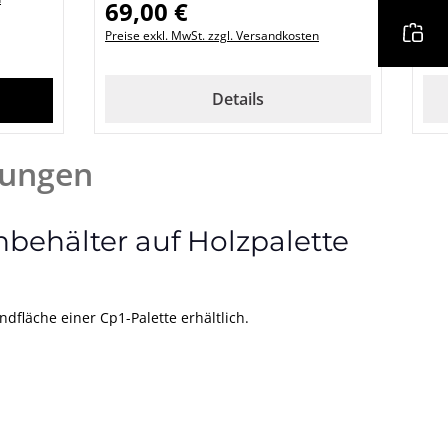
69,00 €
Regulärer Preis:
Reg
Ab
Preise exkl. MwSt. zzgl. Versandkosten
Prei
en um die Anzahl zu erhöhen oder zu re
oder benutze die Schaltflächen um die A
b den gewünschten Wert ein oder benutz
Details
nkorb
ungen
behälter auf Holzpalette
dfläche einer Cp1-Palette erhältlich.