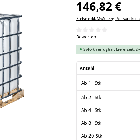
146,82 €
Preise exkl. MwSt. zzgl. Versandkost
Durchschnittliche Bewertung 
Bewerten
Sofort verfügbar, Lieferzeit: 2
Anzahl
Ab
1
Stk
Ab
2
Stk
Ab
4
Stk
Ab
8
Stk
Ab
20
Stk