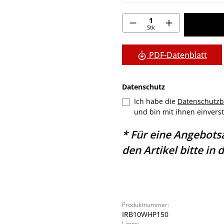
Produkt Anzahl: G
Stk
PDF-Datenblatt
Datenschutz
Ich habe die
Datenschutz
und bin mit ihnen einver
* Für eine Angebots
den Artikel bitte in
Produktnummer:
IRB10WHP150
Länge: