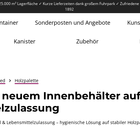
25.000 m² Lagerfläche
✓ Kurze Lieferzeiten dank großem Fuhrpark
✓ Zufriedene 
1892
ntainer
Sonderposten und Angebote
Kuns
Kanister
Zubehör
led
Holzpalette
t neuem Innenbehälter au
elzulassung
& Lebensmittelzulassung – hygienische Lösung auf stabiler Holzpa