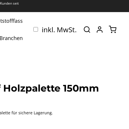
Kunden seit
tstofffass
Ware
inkl. MwSt.
Branchen
f Holzpalette 150mm
lette für sichere Lagerung.