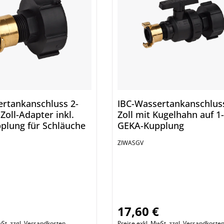
ertankanschluss 2-
IBC-Wassertankanschluss
oll-Adapter inkl.
Zoll mit Kugelhahn auf 1-
plung für Schläuche
GEKA-Kupplung
ZIWASGV
€
17,60 €
reis:
Regulärer Preis:
wSt. zzgl. Versandkosten
Preise exkl. MwSt. zzgl. Versandkoste