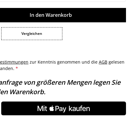
ib den gewünschten Wert ein oder benutz
In den Warenkorb
Vergleichen
bestimmungen
zur Kenntnis genommen und die
AGB
gelesen
standen.
*
anfrage von größeren Mengen legen Sie
 den Warenkorb.