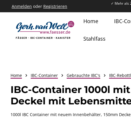
✓ Mehr als 
Anmelden
oder
Registrieren
um Hauptinhalt springen
Zur Hauptnavigation springen
Home
IBC-Co
Stahlfass
Home
IBC-Container
Gebrauchte IBC's
IBC-Rebott
IBC-Container 1000l mi
Deckel mit Lebensmitt
1000l IBC Container mit neuem Innenbehälter, 150mm Deckel 