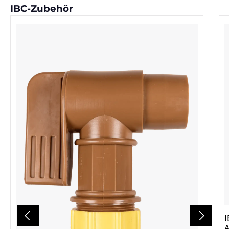
Produktgalerie überspringen
IBC-Zubehör
I
Adapt