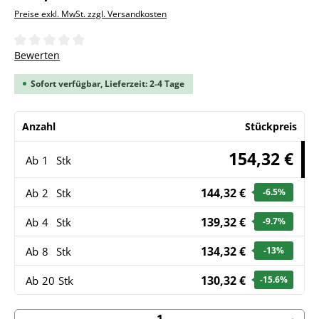
Preise exkl. MwSt. zzgl. Versandkosten
Durchschnittliche Bewertung von 0 von 5 Sternen
Bewerten
Sofort verfügbar, Lieferzeit: 2-4 Tage
Anzahl
Stückpreis
154,32 €
Ab
1
Stk
144,32 €
Ab
2
Stk
-6.5
%
139,32 €
Ab
4
Stk
-9.7
%
134,32 €
Ab
8
Stk
-13
%
130,32 €
Ab
20
Stk
-15.6
%
Produkt Anzahl: Gib den gewünschten Wert ein ode