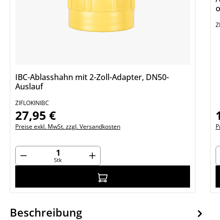
o
Z
IBC-Ablasshahn mit 2-Zoll-Adapter, DN50-
Auslauf
ZIFLOKINIBC
27,95 €
Regulärer Preis:
R
Preise exkl. MwSt. zzgl. Versandkosten
P
Produkt Anzahl: Gib den gewünschten Wert ein od
P
Stk
In den Warenkorb
Beschreibung