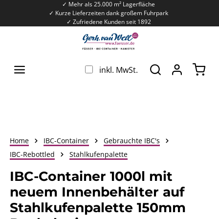
✓ Mehr als 25.000 m² Lagerfläche
Zum Hauptinhalt springen
✓ Kurze Lieferzeiten dank großem Fuhrpark
✓ Zufriedene Kunden seit 1892
War
inkl. MwSt.
Home
IBC-Container
Gebrauchte IBC's
IBC-Rebottled
Stahlkufenpalette
IBC-Container 1000l mit
neuem Innenbehälter auf
Stahlkufenpalette 150mm