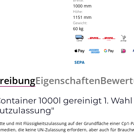
Breite:
1000 mm
Höhe:
1151 mm
Gewicht:
60 kg
reibung
Eigenschaften
Bewert
ntainer 1000l gereinigt 1. Wah
utzulassung"
te und mit Flüssigkeitszulassung auf der Grundfläche einer Cp1-Pale
llmedien, die keine UN-Zulassung erfordern, aber auch für Brauchw