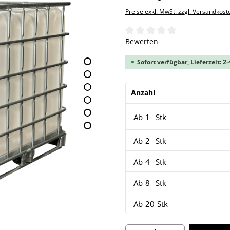
Preise exkl. MwSt. zzgl. Versandkost
Durchschnittliche Bewertung 
Bewerten
Sofort verfügbar, Lieferzeit: 2
Anzahl
Ab
1
Stk
Ab
2
Stk
Ab
4
Stk
Ab
8
Stk
Ab
20
Stk