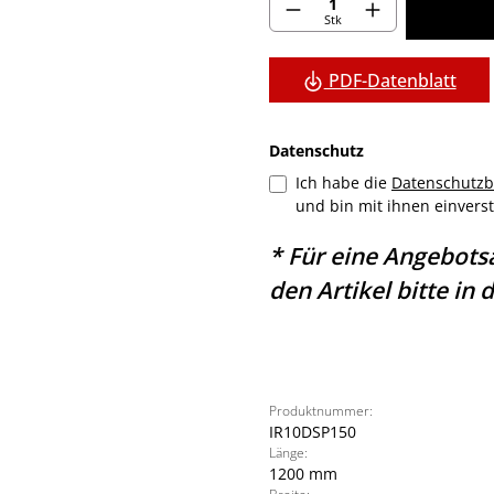
Produkt Anzahl: G
Stk
PDF-Datenblatt
Datenschutz
Ich habe die
Datenschutz
und bin mit ihnen einver
* Für eine Angebots
den Artikel bitte in
Produktnummer:
IR10DSP150
Länge:
1200 mm