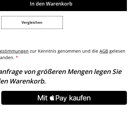
ib den gewünschten Wert ein oder benutz
In den Warenkorb
Vergleichen
bestimmungen
zur Kenntnis genommen und die
AGB
gelesen
standen.
*
anfrage von größeren Mengen legen Sie
 den Warenkorb.