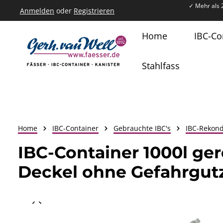
✓ Mehr als 
Anmelden
oder
Registrieren
um Hauptinhalt springen
Zur Hauptnavigation springen
Home
IBC-Co
Stahlfass
Home
IBC-Container
Gebrauchte IBC's
IBC-Rekond
IBC-Container 1000l ge
Deckel ohne Gefahrgut
Bildergalerie überspringen