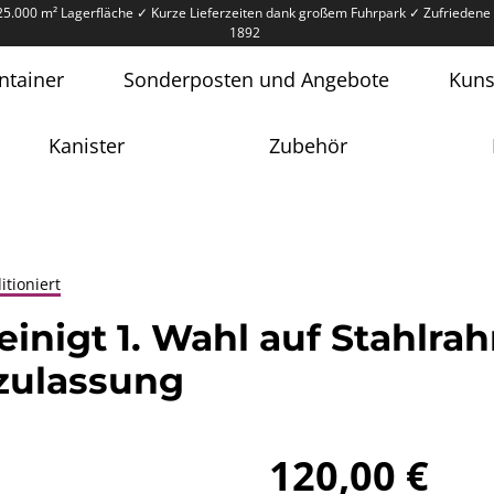
25.000 m² Lagerfläche
✓ Kurze Lieferzeiten dank großem Fuhrpark
✓ Zufriedene 
1892
ntainer
Sonderposten und Angebote
Kuns
Kanister
Zubehör
itioniert
reinigt 1. Wahl auf Stahl
zulassung
120,00 €