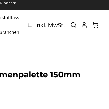
Kunden seit
tstofffass
Ware
inkl. MwSt.
Branchen
rahmenpalette 150mm