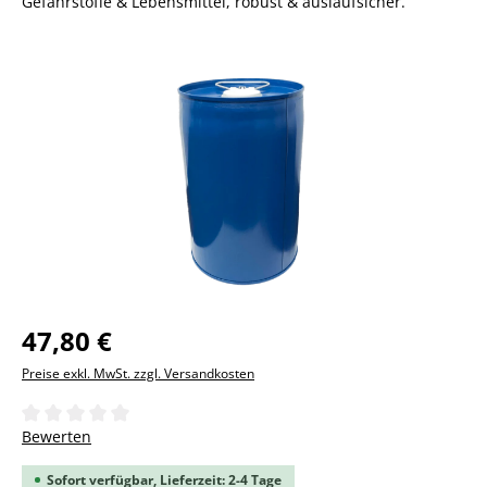
Gefahrstoffe & Lebensmittel, robust & auslaufsicher.
Bildergalerie überspringen
47,80 €
Preise exkl. MwSt. zzgl. Versandkosten
Durchschnittliche Bewertung von 0 von 5 Sternen
Bewerten
Sofort verfügbar, Lieferzeit: 2-4 Tage