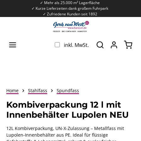
✓ Mehr als 25.000 m² Lagerfläche
Zum Hauptinhalt springen
✓ Kurze Lieferzeiten dank großem Fuhrpark
✓ Zufriedene Kunden seit 1892
War
inkl. MwSt.
Home
Stahlfass
Spundfass
Kombiverpackung 12 l mit
Innenbehälter Lupolen NEU
12L Kombiverpackung, UN-X-Zulassung – Metallfass mit
Lupolen-Innenbehälter aus PE. Ideal für flüssige