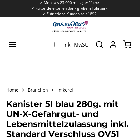
✓ Mehr als 25.000 m² Lagerfläche
Zum Hauptinhalt springen
✓ Kurze Lieferzeiten dank großem Fuhrpark
✓ Zufriedene Kunden seit 1892
War
inkl. MwSt.
Home
Branchen
Imkerei
Kanister 5l blau 280g. mit
UN-X-Gefahrgut- und
Lebensmittelzulassung inkl.
Standard Verschluss OV51