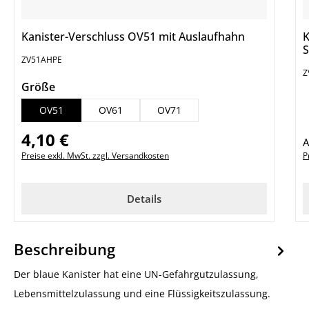
Kanister-Verschluss OV51 mit Auslaufhahn
K
ZV51AHPE
Z
auswählen
Größe
OV51
OV61
OV71
4,10 €
Regulärer Preis:
R
Preise exkl. MwSt. zzgl. Versandkosten
P
Details
Beschreibung
Der blaue Kanister hat eine UN-Gefahrgutzulassung,
Lebensmittelzulassung und eine Flüssigkeitszulassung.