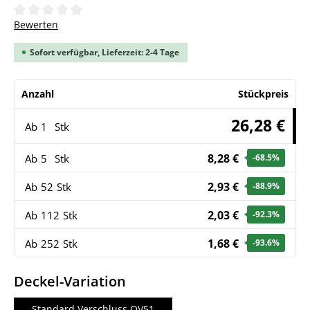
Durchschnittliche Bewertung von 0 von 5 Sternen
Bewerten
Sofort verfügbar, Lieferzeit: 2-4 Tage
Anzahl
Stückpreis
26,28 €
Ab
1
Stk
8,28 €
Ab
5
Stk
-68.5
%
2,93 €
Ab
52
Stk
-88.9
%
2,03 €
Ab
112
Stk
-92.3
%
1,68 €
Ab
252
Stk
-93.6
%
auswählen
Deckel-Variation
Standard Verschluss OV51