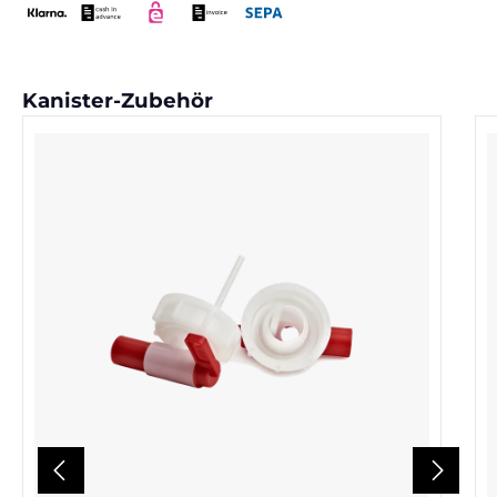
Produktgalerie überspringen
Kanister-Zubehör