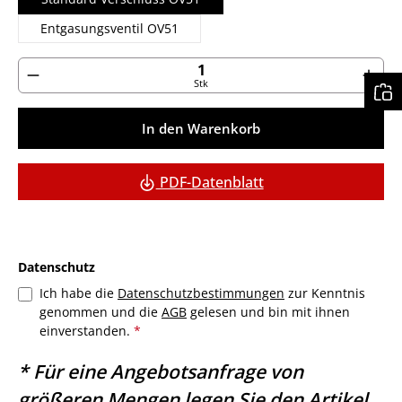
Entgasungsventil OV51
Produkt Anzahl: Gib den gewünschten Wert ein ode
Stk
In den Warenkorb
PDF-Datenblatt
Datenschutz
Ich habe die
Datenschutzbestimmungen
zur Kenntnis
genommen und die
AGB
gelesen und bin mit ihnen
einverstanden.
*
* Für eine Angebotsanfrage von
größeren Mengen legen Sie den Artikel