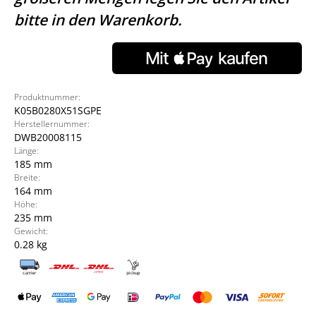
bitte in den Warenkorb.
Produktnummer:
K05B0280X51SGPE
Herstellernummer:
DWB20008115
Länge:
185 mm
Breite:
164 mm
Höhe:
235 mm
Gewicht:
0.28 kg