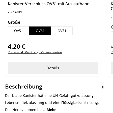
Kanister-Verschluss OV61 mit Auslaufhahn
K
ZV61AHPE
Z
auswählen
Größe
OV51
OV61
OV71
4,20 €
Regulärer Preis:
R
Preise exkl. MwSt. zzgl. Versandkosten
P
Details
Beschreibung
Der blaue Kanister hat eine UN-Gefahrgutzulassung,
Lebensmittelzulassung und eine Flüssigkeitszulassung.
Das Nennvolumen bet…
Mehr