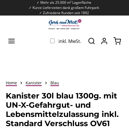
✓ Mehr als 25.000 m² Lagerfläche
Zum Hauptinhalt springen
✓ Kurze Lieferzeiten dank großem Fuhrpark
✓ Zufriedene Kunden seit 1892
War
inkl. MwSt.
Home
Kanister
Blau
Kanister 30l blau 1300g. mit
UN-X-Gefahrgut- und
Lebensmittelzulassung inkl.
Standard Verschluss OV61