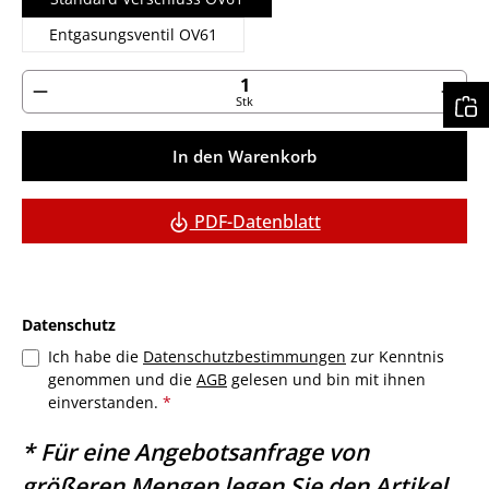
Entgasungsventil OV61
Produkt Anzahl: Gib den gewünschten Wert ein ode
Stk
In den Warenkorb
PDF-Datenblatt
Datenschutz
Ich habe die
Datenschutzbestimmungen
zur Kenntnis
genommen und die
AGB
gelesen und bin mit ihnen
einverstanden.
*
* Für eine Angebotsanfrage von
größeren Mengen legen Sie den Artikel