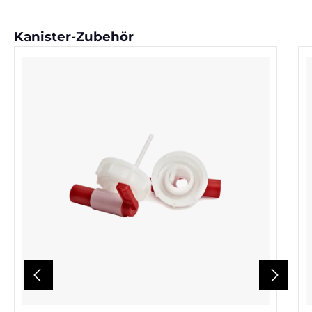
Produktgalerie überspringen
Kanister-Zubehör