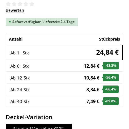
Durchschnittliche Bewertung von 0 von 5 Sternen
Bewerten
Sofort verfügbar, Lieferzeit: 2-4 Tage
Anzahl
Stückpreis
24,84 €
Ab
1
Stk
12,84 €
Ab
6
Stk
-48.3
%
10,84 €
Ab
12
Stk
-56.4
%
8,34 €
Ab
24
Stk
-66.4
%
7,49 €
Ab
40
Stk
-69.8
%
auswählen
Deckel-Variation
Standard Verschluss OV61