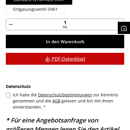
Entgasungsventil OV61
Produkt Anzahl: Gib den gewünschten Wert ein ode
Stk
In den Warenkorb
PDF-Datenblatt
Datenschutz
Ich habe die
Datenschutzbestimmungen
zur Kenntnis
genommen und die
AGB
gelesen und bin mit ihnen
einverstanden.
*
* Für eine Angebotsanfrage von
größeren Mengen legen Sie den Artikel