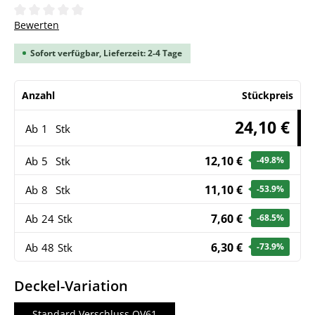
Durchschnittliche Bewertung von 0 von 5 Sternen
Bewerten
Sofort verfügbar, Lieferzeit: 2-4 Tage
Anzahl
Stückpreis
24,10 €
Ab
1
Stk
12,10 €
Ab
5
Stk
-49.8
%
11,10 €
Ab
8
Stk
-53.9
%
7,60 €
Ab
24
Stk
-68.5
%
6,30 €
Ab
48
Stk
-73.9
%
auswählen
Deckel-Variation
Standard Verschluss OV61