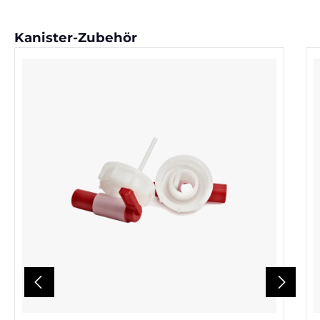
Produktgalerie überspringen
Kanister-Zubehör