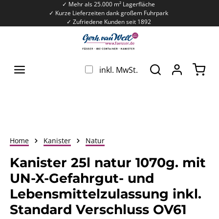
✓ Mehr als 25.000 m² Lagerfläche
Zum Hauptinhalt springen
✓ Kurze Lieferzeiten dank großem Fuhrpark
✓ Zufriedene Kunden seit 1892
War
inkl. MwSt.
Home
Kanister
Natur
Kanister 25l natur 1070g. mit
UN-X-Gefahrgut- und
Lebensmittelzulassung inkl.
Standard Verschluss OV61