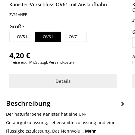
Kanister-Verschluss OV61 mit Auslaufhahn
K
ZV61AHPE
Z
auswählen
Größe
OV51
OV61
OV71
4,20 €
Regulärer Preis:
R
Preise exkl. MwSt. zzgl. Versandkosten
P
Details
Beschreibung
Der naturfarbene Kanister hat eine UN-
Gefahrgutzulassung, Lebensmittelzulassung und eine
Flüssigkeitszulassung. Das Nennvolu…
Mehr