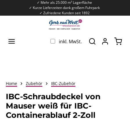
✓ Mehr als 25.000 m² Lagerfläche
Zum Hauptinhalt springen
✓ Kurze Lieferzeiten dank großem Fuhrpark
✓ Zufriedene Kunden seit 1892
War
inkl. MwSt.
Home
Zubehör
IBC-Zubehör
IBC-Schraubdeckel von
Mauser weiß für IBC-
Containerablauf 2-Zoll