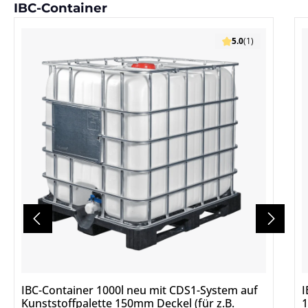
Produktgalerie überspringen
IBC-Container
5.0
(1)
IBC-Container 1000l neu mit CDS1-System auf
I
Kunststoffpalette 150mm Deckel (für z.B.
1