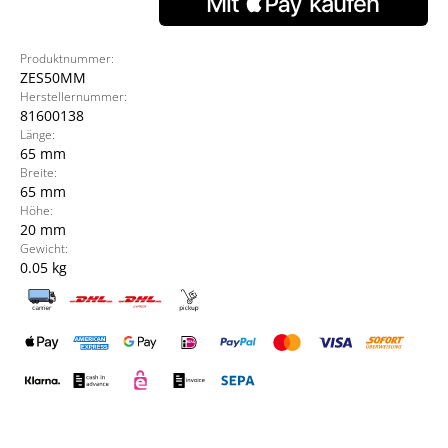
Produktnummer:
ZES50MM
Herstellernummer:
81600138
Länge:
65 mm
Breite:
65 mm
Höhe:
20 mm
Gewicht:
0.05 kg