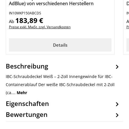
AdBlue) von verschiedenen Herstellern
D
IN10MKP150ABCDS
I
183,89 €
Regulärer Preis:
R
Ab
Preise exkl. MwSt. zzgl. Versandkosten
P
Details
Beschreibung
IBC-Schraubdeckel Weiß – 2-Zoll Innengewinde für IBC-
Containerablauf Der weiße IBC-Schraubdeckel mit 2-Zoll
(ca.…
Mehr
Eigenschaften
Bewertungen