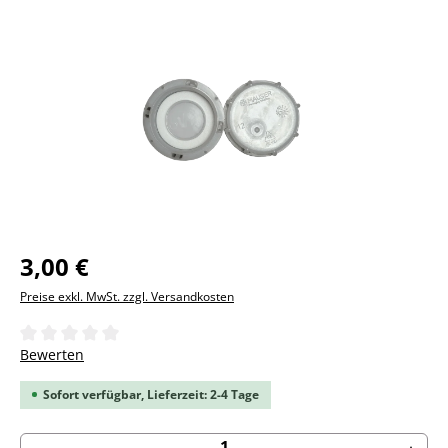
Bildergalerie überspringen
Regulärer Preis:
3,00 €
Preise exkl. MwSt. zzgl. Versandkosten
Durchschnittliche Bewertung von 0 von 5 Sternen
Bewerten
Sofort verfügbar, Lieferzeit: 2-4 Tage
Produkt Anzahl: Gib den gewünschten Wert ein ode