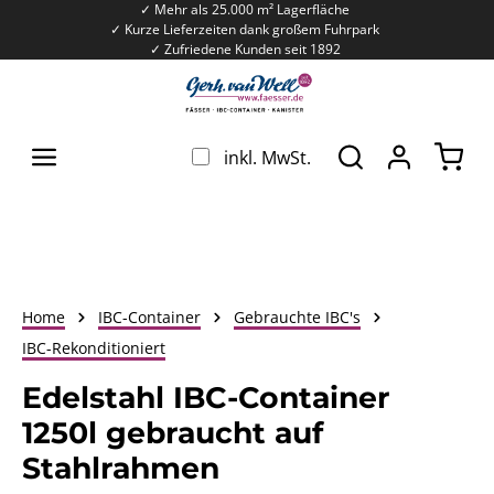
✓ Mehr als 25.000 m² Lagerfläche
Zum Hauptinhalt springen
✓ Kurze Lieferzeiten dank großem Fuhrpark
✓ Zufriedene Kunden seit 1892
War
inkl. MwSt.
Home
IBC-Container
Gebrauchte IBC's
IBC-Rekonditioniert
Edelstahl IBC-Container
1250l gebraucht auf
Stahlrahmen