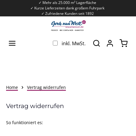
✓ Mehr als 25.000 m² Lagerfläche
Zum Hauptinhalt springen
✓ Kurze Lieferzeiten dank großem Fuhrpark
✓ Zufriedene Kunden seit 1892
War
inkl. MwSt.
Home
Vertrag widerrufen
Vertrag widerrufen
So funktioniert es: