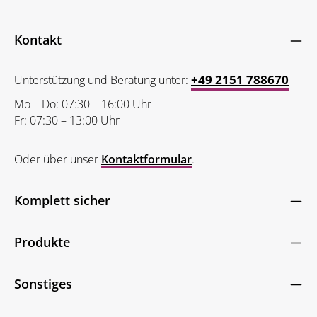
Anti-Roboter-Verifizierung
Die mit einem Stern (*) markierten Felder sind Pflichtfelder.
Ich habe die
Datenschutzbestimmungen
Hier klicken
zur Kenntnis
genommen und die
AGB
gelesen und bin mit ihnen
Friendly
Captcha ⇗
Kontakt
einverstanden.
*
+49 2151 788670
Unterstützung und Beratung unter:
Mo – Do: 07:30 – 16:00 Uhr
Fr: 07:30 – 13:00 Uhr
Oder über unser
Kontaktformular
.
Komplett sicher
Produkte
Sonstiges